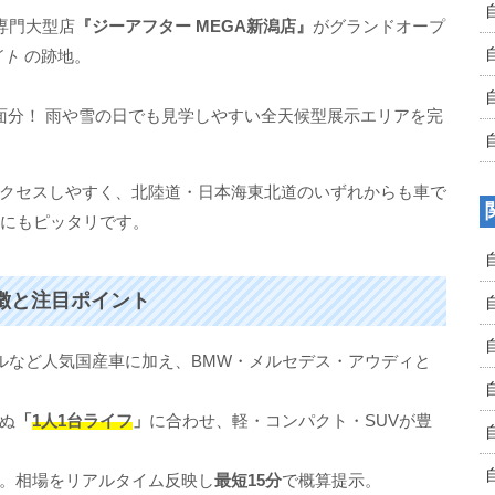
専門大型店
『ジーアフター MEGA新潟店』
がグランドオープ
イト
の跡地。
面分！ 雨や雪の日でも見学しやすい全天候型展示エリアを完
クセスしやすく、北陸道・日本海東北道のいずれからも車で
にもピッタリです。
特徴と注目ポイント
ルなど人気国産車に加え、BMW・メルセデス・アウディと
ぬ
「
1人1台ライフ
」
に合わせ、軽・コンパクト・SUVが豊
。相場をリアルタイム反映し
最短15分
で概算提示。