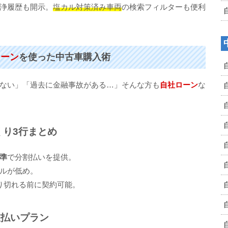
浄履歴も開示。
塩カル対策済み車両
の検索フィルターも便利
ローン
を使った中古車購入術
ない」「過去に金融事故がある…」そんな方も
自社ローン
な
くり3行まとめ
準
で分割払いを提供。
ルが低め。
り切れる前に契約可能。
支払いプラン