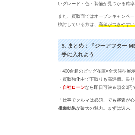
いグレード・色・装備が見つかる確率
また、買取面ではオープンキャンペー
検討している方は、
高値がつきやすい
5. まとめ：『ジーアフター 
手に入れよう
・400台超のビッグ在庫×全天候型展
・買取強化中で下取りも高評価。乗り
・
自社ローン
なら即日可決＆頭金0円
「仕事でクルマは必須、でも審査が心
相乗効果
が最大の魅力。まずは週末、