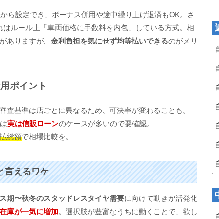
台から設定でき、ボーナス併用や途中繰り上げ返済もOK。さ
れはルール上「車両価格に手数料を内包」している方式。相
がありますが、
金利負担を気にせず均等払いできる
のがメリ
活用ポイント
審査基準は店ごとに異なるため、可決率が変わることも。
合は
実は信販ローン
のケースが多いので要確認。
払総額
で相場比較を。
機と言えるワケ
ス期〜秋冬のスタッドレスタイヤ需要
に向けて動きが活発化
在庫が一気に増加
。選択肢が豊富なうちに動くことで、欲し