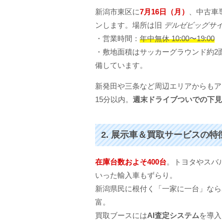
新潟市東区に
7月16日（月）
、中古車
ンします。場所は旧
デルゼビッグサ
・営業時間：
年中無休 10:00〜19:00
・敷地面積はサッカーグラウンド約2
備しています。
新発田や三条など周辺エリアからもア
15分以内。
週末ドライブついでの下見
2. 展示車＆買取サービスの
在庫台数およそ400台
。トヨタやスバ
いった輸入車もずらり。
新潟県民に根付く「一家に一台」なら
富。
買取ブースには
AI査定システム
を導入