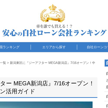
国ランキング
エリアから探す
自社ローンコ
一覧
>
新潟東区に『ジーアフター MEGA新潟店』7/16オープン！中
ー MEGA新潟店』7/16オープン！
ーン活用ガイド