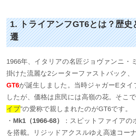
1. トライアンフGT6とは？歴
遷
1966年、イタリアの名匠ジョヴァンニ・
掛けた流麗な2シーターファストバック、
GT6
が誕生しました。当時ジャガーEタイ
したが、価格は庶民には高嶺の花。そこで
イプ
”の愛称で親しまれたのがGT6です。
・
Mk1（1966-68）
：スピットファイアのボデ
を搭載。リジッドアクスルゆえ高速コー