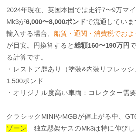
2024年現在、英国本国では走行7〜9万マイ
Mk3が
6,000〜8,000ポンド
で流通していま
輸入する場合、
船賃・通関・消費税でおよそ
が目安。円換算すると
総額160〜190万円
る計算です。
・レストア歴あり（塗装&内装リフレッシュ）
1,500ポンド
・オリジナル度高い車両：コレクター需要
クラシックMINIやMGBが値上がる中、GT
ゾーン
。独立懸架サスのMk3は特に伸び