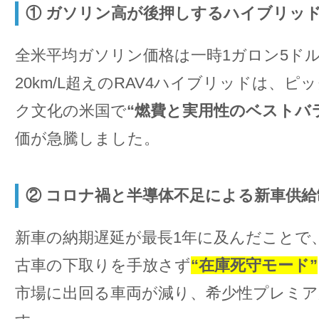
① ガソリン高が後押しするハイブリッド
全米平均ガソリン価格は一時1ガロン5ド
20km/L超えのRAV4ハイブリッドは、
ク文化の米国で
“燃費と実用性のベストバ
価が急騰しました。
② コロナ禍と半導体不足による新車供給
新車の納期遅延が最長1年に及んだことで
古車の下取りを手放さず
“在庫死守モード”
市場に出回る車両が減り、希少性プレミ