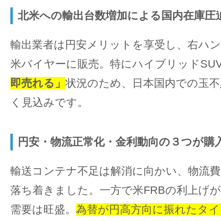
北米への輸出台数増加による国内在庫圧
輸出業者は円安メリットを享受し、右ハ
米バイヤーに販売。特にハイブリッドSU
即売れる」
状況のため、日本国内での玉不
く見込みです。
円安・物流正常化・金利動向の３つが購
輸送コンテナ不足は解消に向かい、物流
落ち着きました。一方で米FRBの利上げ
需要は旺盛。
為替が円高方向に振れたタイ