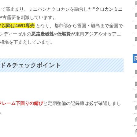
して高止まり。ミニバンとクロカンを融合した
“クロカンミニ
中古需要を刺激しています。
ジ以降は4WD専売
となり、都市部から雪国・離島まで全国で
ーンディーゼルの
悪路走破性×低燃費
が東南アジアやオセアニ
相場を下支えしています。
ード＆チェックポイント
フレーム下回りの錆び
と定期整備の記録簿は必ず確認しまし
。