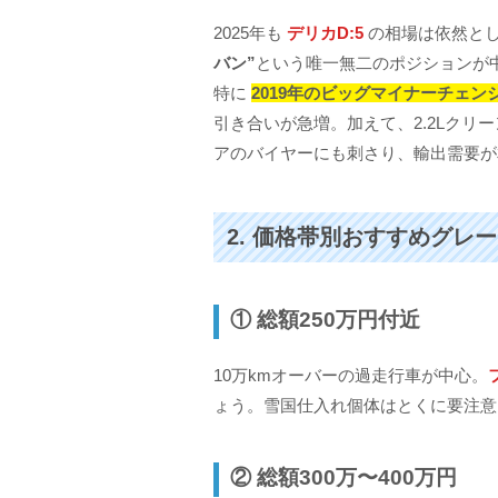
2025年も
デリカD:5
の相場は依然と
バン”
という唯一無二のポジションが
特に
2019年のビッグマイナーチェン
引き合いが急増。加えて、2.2Lクリ
アのバイヤーにも刺さり、輸出需要が
2. 価格帯別おすすめグレ
① 総額250万円付近
10万kmオーバーの過走行車が中心。
ょう。雪国仕入れ個体はとくに要注意
② 総額300万〜400万円