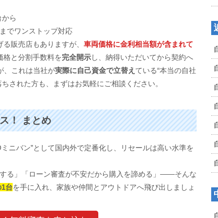
台から
までワンストップ対応
げる販売店もありますが、
車両価格に金利相当額が含まれて
価格と分割手数料を
完全開示
し、納得いただいてから契約へ
が、これは当社が
実際に自己資金で立替え
ている“本当の自社
落ちされた方も、まずはお気軽にご相談ください。
ンス！ まとめ
4WDミニバン”として国内外で定番化し、リセールは高い水準を
する」「ローン審査が不安だから購入を諦める」――そんな
1台
を手に入れ、家族や仲間とアウトドアへ飛び出しましょ