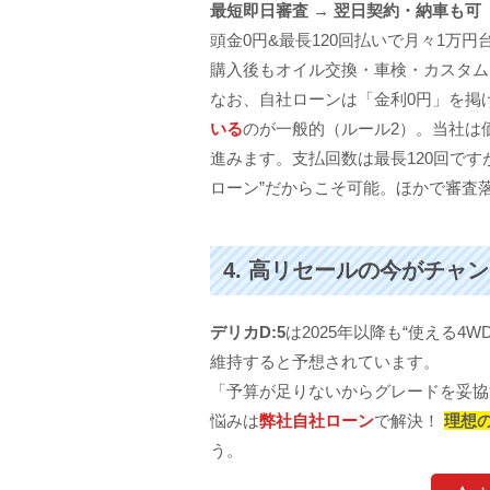
最短即日審査 → 翌日契約・納車も可
頭金0円&最長120回払いで月々1万円
購入後もオイル交換・車検・カスタム
なお、自社ローンは「金利0円」を掲
いる
のが一般的（ルール2）。当社は
進みます。支払回数は最長120回です
ローン”だからこそ可能。ほかで審査
4. 高リセールの今がチャ
デリカD:5
は2025年以降も“使える
維持すると予想されています。
「予算が足りないからグレードを妥協
悩みは
弊社自社ローン
で解決！
理想の
う。