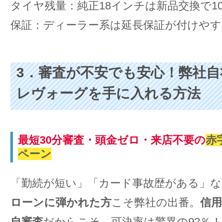
タイヤ残量：純正18インチは新品交換で1
保証：ディーラー系は延長保証が付けやす
3．審査が不安でも安心！弊社
レヴォーグを手に入れる方法
最短30分審査・頭金ゼロ・来店不要の
赤
ペーン
「勤続が短い」「カード事故歴がある」な
ローンに弾かれた方
こそ弊社の出番。
信
自審査
だからこそ、可決率は驚異の92％