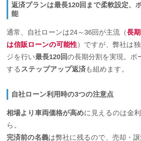
返済プランは最長120回まで柔軟設定、
能
通常、自社ローンは24～36回が主流（
長期
は信販ローンの可能性
）ですが、弊社は
ジを行い
最長120回
の長期分割を実現。ボ
する
ステップアップ返済
も組めます。
自社ローン利用時の3つの注意点
相場より車両価格が高め
に見えるのは金利
ら。
完済前の名義
は弊社に残るので、売却・譲