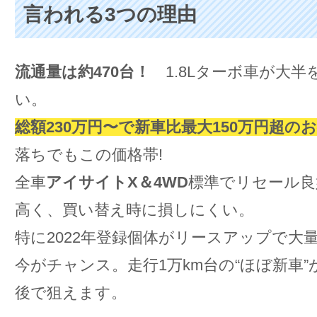
言われる3つの理由
流通量は約470台！
1.8Lターボ車が大半
い。
総額230万円〜で新車比最大150万円超の
落ちでもこの価格帯!
全車
アイサイトX＆4WD
標準でリセール良
高く、買い替え時に損しにくい。
特に2022年登録個体がリースアップで大
今がチャンス。走行1万km台の“ほぼ新車”
後で狙えます。