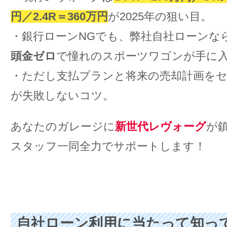
円／2.4R＝360万円
が2025年の狙い目。
・銀行ローンNGでも、弊社自社ローンな
頭金ゼロ
で憧れのスポーツワゴンが手に
・ただし支払プランと将来の売却計画を
が失敗しないコツ。
あなたのガレージに
新世代レヴォーグ
が
スタッフ一同全力でサポートします！
自社ローン利用に当たって知っ