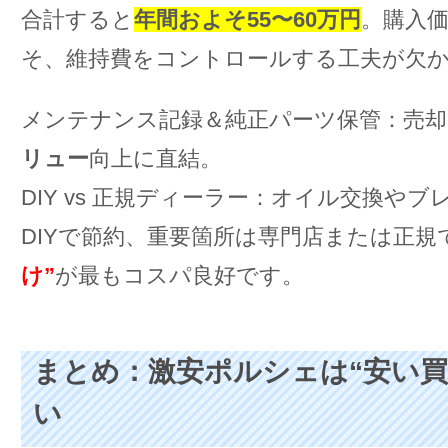
合計すると
年間およそ55〜60万円
。購入
そ、維持費をコントロールする工夫が欠
メンテナンス記録＆純正パーツ保管：売却
リュー
向上に直結。
DIY vs 正規ディーラー：オイル交換や
DIYで節約、重要箇所は専門店または正規
け”
が最もコスパ良好です。
まとめ：激安ポルシェは“安い買
い