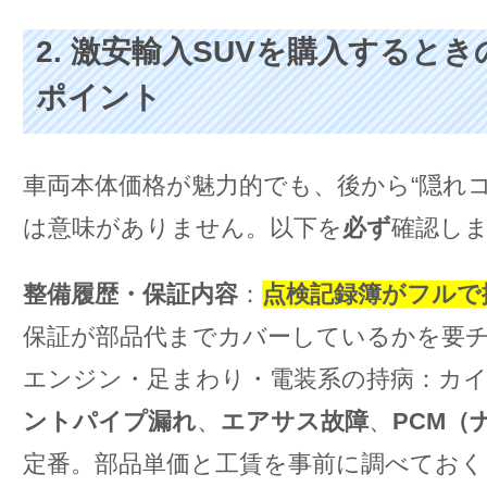
2. 激安輸入SUVを購入すると
ポイント
車両本体価格が魅力的でも、後から“隠れコ
は意味がありません。以下を
必ず
確認し
整備履歴・保証内容
：
点検記録簿がフルで
保証が部品代までカバーしているかを要
エンジン・足まわり・電装系の持病：カ
ントパイプ漏れ
、
エアサス故障
、
PCM（
定番。部品単価と工賃を事前に調べておく