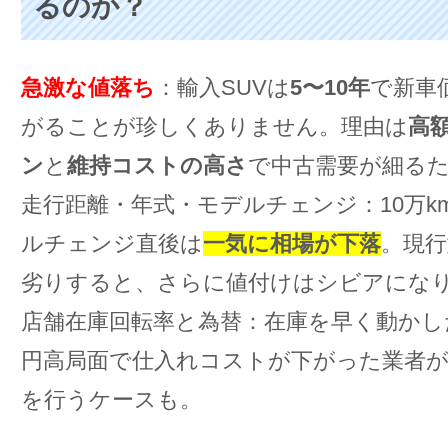
るのか？
急激な値落ち
：輸入SUVは
5〜10年
で新車
がることが珍しくありません。理由は
高
ン
と
維持コストの高さ
で中古需要が細る
走行距離・年式・モデルチェンジ：10万k
ルチェンジ直後は
一気に相場が下落
。現行
劣りすると、さらに値付けはシビアにな
店舗在庫回転率と為替：在庫を早く動かし
円高局面で仕入れコストが下がった業者
を行うケースも。