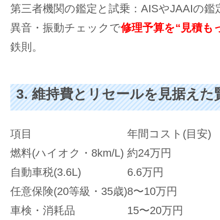
第三者機関の鑑定と試乗：AISやJAAIの
異音・振動チェックで
修理予算を“見積も
鉄則。
3. 維持費とリセールを見据えた
項目
年間コスト(目安)
燃料(ハイオク・8km/L)
約24万円
自動車税(3.6L)
6.6万円
任意保険(20等級・35歳)
8〜10万円
車検・消耗品
15〜20万円