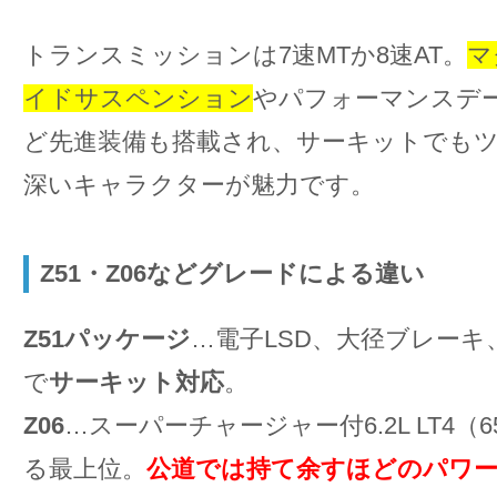
トランスミッションは7速MTか8速AT。
マ
イドサスペンション
やパフォーマンスデ
ど先進装備も搭載され、サーキットでも
深いキャラクターが魅力です。
Z51・Z06などグレードによる違い
Z51パッケージ
…電子LSD、大径ブレーキ
で
サーキット対応
。
Z06
…スーパーチャージャー付6.2L LT4（6
る最上位。
公道では持て余すほどのパワ