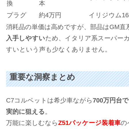
換
本
プラグ
約4万円
イリジウム1
消耗品の単価は高めですが、部品はGM直
入手しやすい
ため、イタリア系スーパー
すいという声も少なくありません。
重要な洞察まとめ
C7コルベットは希少車ながら
700万円台
実的に狙える
。
万能に楽しむなら
Z51パッケージ装着車
の