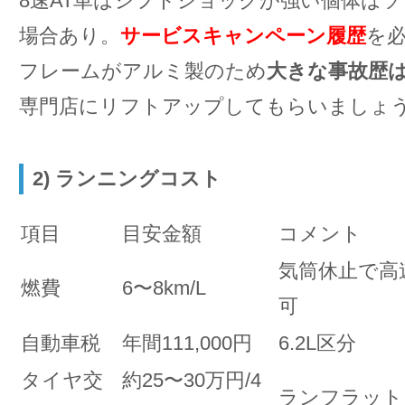
8速AT車はシフトショックが強い個体は
場合あり。
サービスキャンペーン履歴
を
フレームがアルミ製のため
大きな事故歴は
専門店にリフトアップしてもらいましょ
2) ランニングコスト
項目
目安金額
コメント
気筒休止で高速
燃費
6〜8km/L
可
自動車税
年間111,000円
6.2L区分
タイヤ交
約25〜30万円/4
ランフラット／