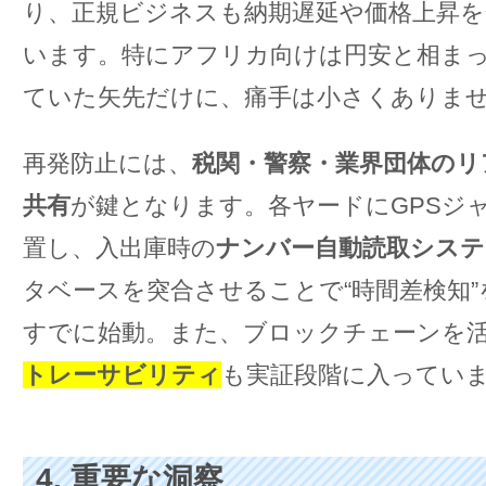
り、正規ビジネスも納期遅延や価格上昇
います。特にアフリカ向けは円安と相ま
ていた矢先だけに、痛手は小さくありま
再発防止には、
税関・警察・業界団体のリ
共有
が鍵となります。各ヤードにGPSジ
置し、入出庫時の
ナンバー自動読取システ
タベースを突合させることで“時間差検知
すでに始動。また、ブロックチェーンを
トレーサビリティ
も実証段階に入ってい
4. 重要な洞察