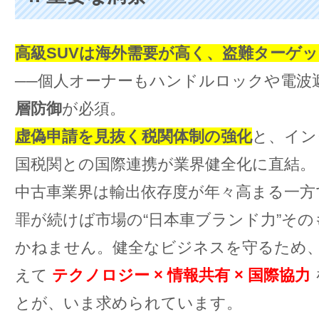
高級SUVは海外需要が高く、盗難ターゲ
──個人オーナーもハンドルロックや電波
層防御
が必須。
虚偽申請を見抜く税関体制の強化
と、イン
国税関との国際連携が業界健全化に直結。
中古車業界は輸出依存度が年々高まる一方
罪が続けば市場の“日本車ブランド力”そ
かねません。健全なビジネスを守るため
えて
テクノロジー × 情報共有 × 国際協力
とが、いま求められています。