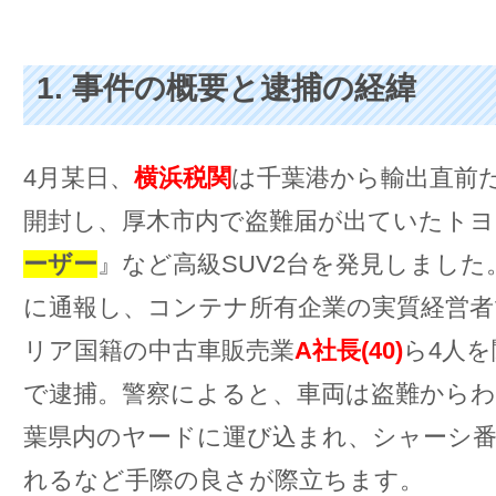
1. 事件の概要と逮捕の経緯
4月某日、
横浜税関
は千葉港から輸出直前
開封し、厚木市内で盗難届が出ていたトヨ
ーザー
』など高級SUV2台を発見しました
に通報し、コンテナ所有企業の実質経営
リア国籍の中古車販売業
A社長(40)
ら4人
で逮捕。警察によると、車両は盗難からわ
葉県内のヤードに運び込まれ、シャーシ
れるなど手際の良さが際立ちます。