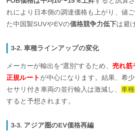
FOB価格は平均10〜15％上昇
すると試算
れにより日本側の調達価格も上がり、値
た中国製SUVやEVの
価格競争力低下
は避
3-2. 車種ラインアップの変化
メーカーが輸出を“選別”するため、
売れ筋
正規ルート
が中心になります。結果、希
セサリ付き車両の並行輸入は激減し、
車種
すると予想されます。
3-3. アジア圏のEV価格再編