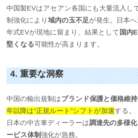
中国製EVはアセアン各国にも大量流入し
制強化により
域内の玉不足
が発生。日本へ
年式EVが現地に留まり、結果として
国内
堅くなる
可能性が高まります。
4. 重要な洞察
中国の輸出規制は
ブランド保護と価格維持
年以降は“正規ルート”シフトが加速
する。
日本の中古車ディーラーは
調達先の多様化
ービス体制
強化が急務。