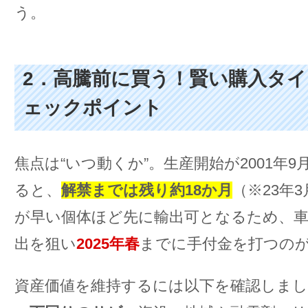
う。
2．高騰前に買う！賢い購入タ
ェックポイント
焦点は“いつ動くか”。生産開始が2001年9
ると、
解禁までは残り約18か月
（※23年
が早い個体ほど先に輸出可となるため、車
出を狙い
2025年春
までに手付金を打つの
資産価値を維持するには以下を確認しま