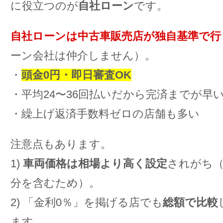
に役立つのが
自社ローン
です。
自社ローンは中古車販売店が独自基準で行
ーン会社は仲介しません）。
・
頭金0円・即日審査OK
・平均24〜36回払いだから完済までが早
・繰上げ返済手数料ゼロの店舗も多い
注意点もあります。
1)
車両価格は相場より高く設定
されがち
分を含むため）。
2) 「金利0％」を掲げる店でも
総額で比較
ます。