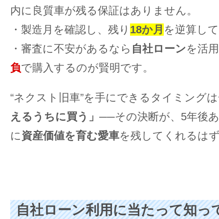
内に良質車が残る保証はありません。
・製造月を確認し、残り
18か月
を逆算して
・審査に不安があるなら
自社ローン
を活用
負
で購入するのが賢明です。
“ネクスト旧車”を手にできるタイミング
えるうちに買う」
──その決断が、5年後
に
資産価値を育む愛車
を残してくれるは
自社ローン利用に当たって知っ