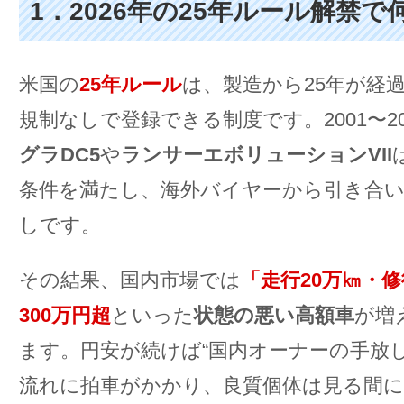
1．2026年の25年ルール解禁
米国の
25年ルール
は、製造から25年が経
規制なしで登録できる制度です。2001〜20
グラDC5
や
ランサーエボリューションVII
条件を満たし、海外バイヤーから引き合
しです。
その結果、国内市場では
「走行20万㎞・
300万円超
といった
状態の悪い高額車
が増
ます。円安が続けば“国内オーナーの手放し
流れに拍車がかかり、良質個体は見る間