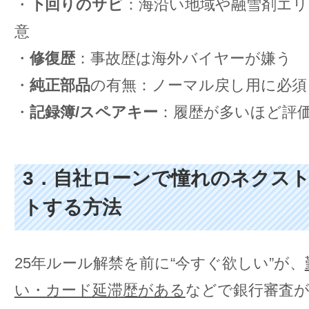
・
下回りのサビ
：海沿い地域や融雪剤エリ
意
・
修復歴
：事故歴は海外バイヤーが嫌う
・
純正部品
の有無：ノーマル戻し用に必須
・
記録簿/スペアキー
：履歴が多いほど評
3．自社ローンで憧れのネクス
トする方法
25年ルール解禁を前に“今すぐ欲しい”が、
い・カード延滞歴がある
などで銀行審査が