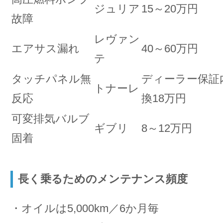
ジュリア
15～20万円
故障
レヴァン
エアサス漏れ
40～60万円
テ
タッチパネル無
ディーラー保証
トナーレ
反応
換18万円
可変排気バルブ
ギブリ
8～12万円
固着
長く乗るためのメンテナンス頻度
・オイルは5,000km／6か月毎