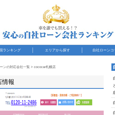
国ランキング
エリアから探す
自社ローンコ
ーンの対応会社一覧
>
cococar札幌店
店情報