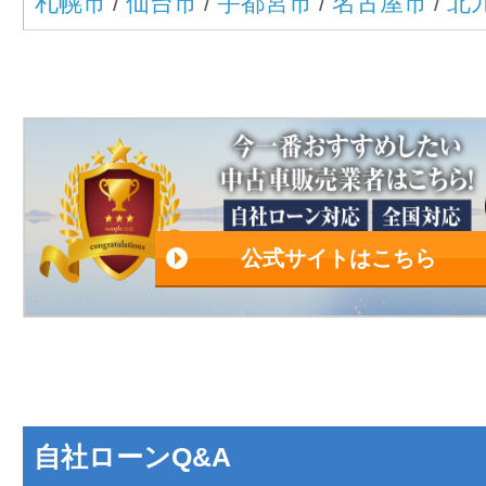
札幌市
/
仙台市
/
宇都宮市
/
名古屋市
/
北
公式サイトはこちら
自社ローンQ&A