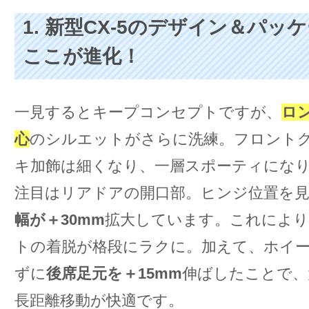
1. 新型CX-5のデザイン＆パッ
ここが進化！
一見するとキープコンセプトですが、
ロ
心
のシルエットがさらに洗練。フロント
キ加飾は細くなり、一層スポーティにな
注目はリアドアの開口部。ヒンジ位置を
幅が＋30mm
拡大しています。これによ
トの着脱が格段にラクに。加えて、ホイ
ずに
後席足元を＋15mm
伸ばしたことで、
長距離移動が快適です。