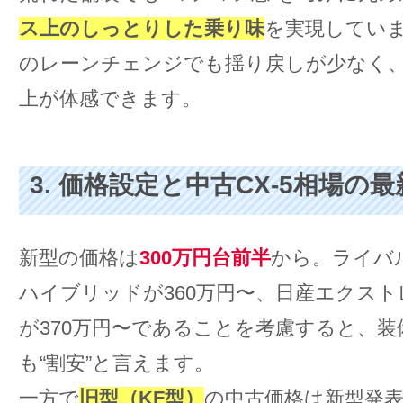
ス上のしっとりした乗り味
を実現してい
のレーンチェンジでも揺り戻しが少なく
上が体感できます。
3. 価格設定と中古CX-5相場の
新型の価格は
300万円台前半
から。ライバル
ハイブリッドが360万円〜、日産エクストレ
が370万円〜であることを考慮すると、装
も“割安”と言えます。
一方で
旧型（KF型）
の中古価格は新型発