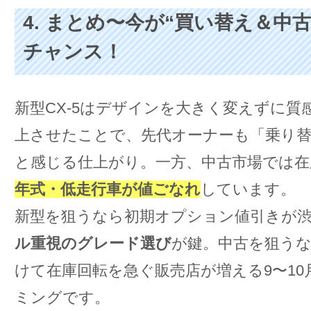
4. まとめ〜今が“買い替え＆中
チャンス！
新型CX-5はデザインを大きく変えずに質
上させたことで、先代オーナーも「乗り
と感じる仕上がり。一方、中古市場では在
年式・低走行車が値ごなれ
しています。
新型を狙うなら初期オプション値引きが
ル重視のグレード選び
が鍵。中古を狙う
けて在庫回転を急ぐ販売店が増える9〜1
ミングです。